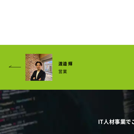
渡邉 輝
営業
IT人材事業