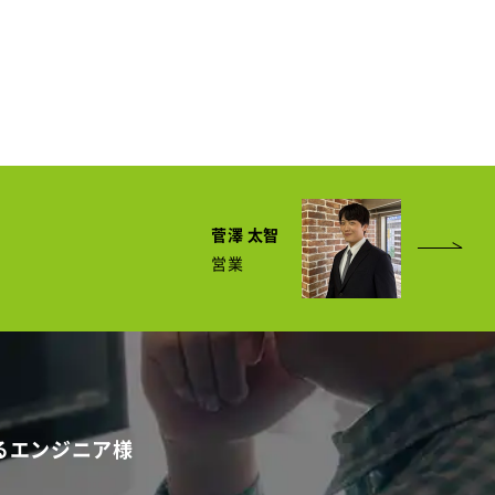
菅澤 太智
営業
るエンジニア様