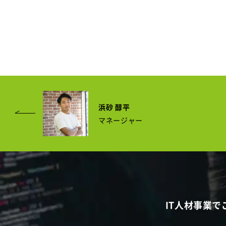
浜砂 醇平
マネージャー
IT人材事業